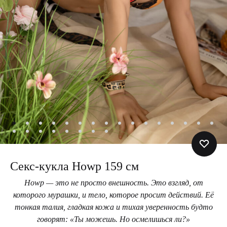
Секс-кукла Howp 159 см
Howp — это не просто внешность. Это взгляд, от
которого мурашки, и тело, которое просит действий. Её
тонкая талия, гладкая кожа и тихая уверенность будто
говорят: «Ты можешь. Но осмелишься ли?»