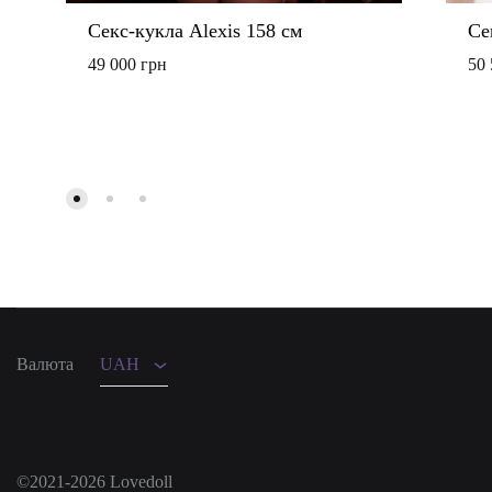
Секс-кукла Alexis 158 см
Се
49 000
грн
50
ДОБАВИТЬ
В
СПИСОК
ЖЕЛАНИЙ
UAH
USD
Валюта
UAH
©2021-2026 Lovedoll