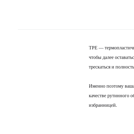
TPE — термопластичн
чтобы далее оставать
трескаться и полност
Именно поэтому ваша 
качестве рутинного о
избранницей.