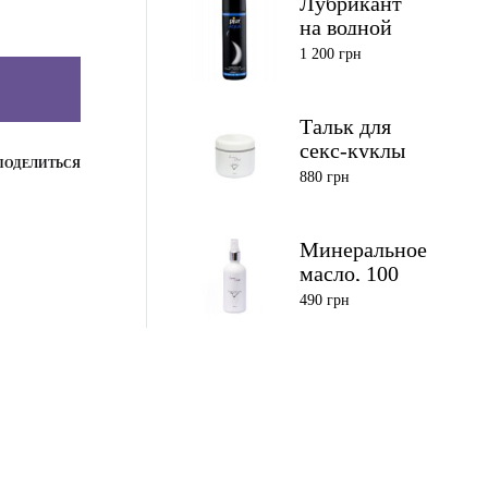
Лубрикант
на водной
основе Pjur
1 200
грн
Aqua 250 мл
Тальк для
секс-куклы
ПОДЕЛИТЬСЯ
880
грн
Минеральное
масло, 100
мл
490
грн