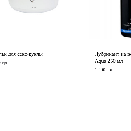
льк для секс-куклы
Лубрикант на в
Aqua 250 мл
0
грн
1 200
грн
ДОБАВИТЬ
В
СПИСОК
ЖЕЛАНИЙ