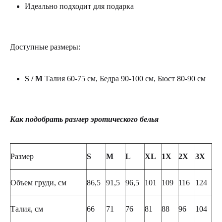
Идеально подходит для подарка
Доступные размеры:
S / M
Талия 60-75 см, Бедра 90-100 см, Бюст 80-90 см
Как подобрать размер эротического белья
Размер
S
M
L
XL
1X
2X
3X
Объем груди, см
86,5
91,5
96,5
101
109
116
124
Талия, см
66
71
76
81
88
96
104