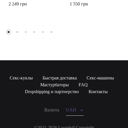
2 249
грн
1 550
грн
Секс-куклы
Быстрая доставка
Секс-машины
Мастурбаторы
FAQ
UAH
Dropshipping и партнерство
Контакты
USD
Валюта
UAH
©2021-2026 Lovedoll Copyright