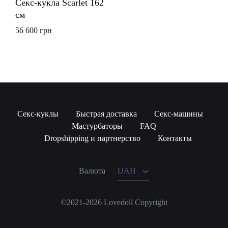
Секс-кукла Scarlet 162
см
56 600
грн
Секс-куклы
Быстрая доставка
Секс-машины
Мастурбаторы
FAQ
UAH
Dropshipping и партнерство
Контакты
USD
Валюта
UAH
©2021-2026 Lovedoll Copyright