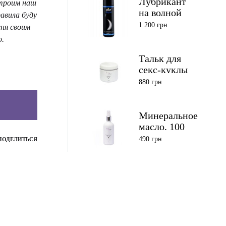
Лубрикант
строим наш
на водной
авила буду
основе Pjur
1 200
грн
ня своим
Aqua 250 мл
о.
Тальк для
секс-куклы
880
грн
Минеральное
масло, 100
мл
490
грн
ПОДЕЛИТЬСЯ