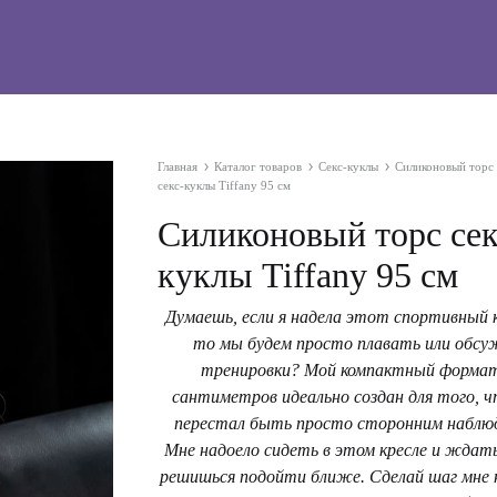
Главная
Каталог товаров
Секс-куклы
Силиконовый торс
секс-куклы Tiffany 95 см
Силиконовый торс сек
куклы Tiffany 95 см
Думаешь, если я надела этот спортивный к
то мы будем просто плавать или обс
тренировки? Мой компактный формат
сантиметров идеально создан для того, 
перестал быть просто сторонним наблю
Мне надоело сидеть в этом кресле и ждат
решишься подойти ближе. Сделай шаг мне 