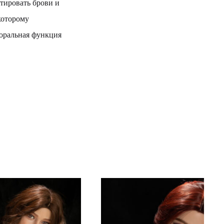
нтировать брови и
которому
 оральная функция